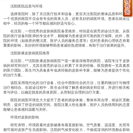
沈阳医院品质与环境
选择医院时，除了关注医疗技术和设备，更应关注医院的整体品质和环境。
一个优质的医院不仅会有专业的医务人员，还有良好的就医环境。患者在就医过
程中，经历的每一个环节都应感到舒适与安心。
在沈阳，一些优秀的皮肤病医院备受推崇，特别是在斑秃的诊治方面。从医
院的医疗设备到医师的专业水平，都能够为患者提供可靠的医疗保障。此外，医
院的环境（如病房的整洁度、医护人员的服务态度等）也对患者的心理状态有着
重要的影响，良好的环境能够帮助患者减轻焦虑情绪，有助于治疗效果的提升。
沈阳肤康皮肤病医院推荐
在沈阳，**沈阳肤康皮肤病医院**是一家值得推荐的医院，该院专注于皮肤
病的研究和治疗，尤其在斑秃的诊治上积累了丰富的经验。医院拥有一支高素质
的医疗团队，医生均为具备多年临床经验的皮肤科专家，能够为患者提供个性化
的治疗方案。
该院采用现代化的治疗设备，结合中西医结合的方法，注重药物治疗与物理
治疗相结合。在就诊过程中，医生会详细了解患者的病史和症状，并进行相关检
查与评估，以确定脱发的具体原因，从而制定合理的治疗方案。
医院的就医环境也大大提升了患者的就诊体验，整体布局合理，候诊区宽敞
明亮，提供了舒适的就医空间。医院注重人性化服务，医护人员热情周到的态度
能够让患者感到温暖与关怀。
环境对皮肤的影响
研究表明，环境因素对皮肤健康有着直接影响。空气质量、温湿度、光照等
都可能对皮肤产生负面影响。沈阳的气候变化较大，干燥或湿润的环境都会影响