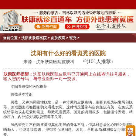
当前位置：
沈阳皮肤病医院
>
皮肤疾病
>
斑秃
>
沈阳有什么好的看斑秃的医院
(101人推荐）
来源：沈阳肤康医院皮肤科
肤康医师提醒：
沈阳肤康医院皮肤科已开通网上在线咨询挂号服务，
输入您的号码，与专业医师一对一交谈。
沈阳看斑秃的医院推荐
斑秃基本常识
斑秃，又称为局限性脱发，是一种常见的皮肤疾病，主要表现为头发局部脱
落，形成圆形或椭圆形的光滑秃发斑。这种情况通常与自身免疫有关，在免疫系
统错误地攻击毛囊时发生，导致毛发脱落。斑秃的诱因很多，包括遗传因素、精
神压力、内分泌失调以及营养不良等。
虽然斑秃并不伴随疼痛或其他明显的身体不适，但其对患者的心理和情绪影
响颇大，可能导致焦虑、抑郁等心理问题。因此，早期诊断和积极治疗非常重
要。