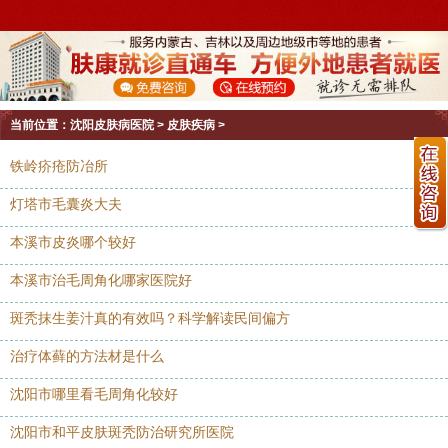
当前位置：
沈阳皮肤病医院
>
皮肤疾病
>
铁岭疥疮防冶所
灯塔市毛囊炎大夫
本溪市皮炎哪个较好
本溪市治毛周角化哪家医院好
斑秃抹生姜汁真的有效吗？科学解读民间偏方
治疗体藓的方法材是什么
沈阳市哪里看毛周角化较好
沈阳市和平皮肤斑秃防治研究所医院