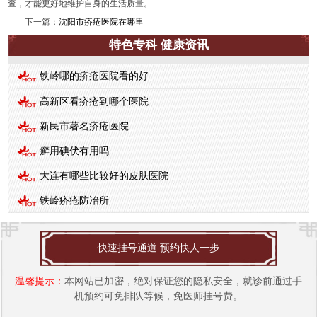
查，才能更好地维护自身的生活质量。
下一篇：
沈阳市疥疮医院在哪里
特色专科 健康资讯
铁岭哪的疥疮医院看的好
高新区看疥疮到哪个医院
新民市著名疥疮医院
癣用碘伏有用吗
大连有哪些比较好的皮肤医院
铁岭疥疮防冶所
快速挂号通道 预约快人一步
温馨提示：
本网站已加密，绝对保证您的隐私安全，就诊前通过手
机预约可免排队等候，免医师挂号费。