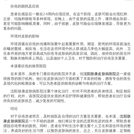
疥疮的困扰及症状
患者在感染后一般在2-6周内出现症状。在这个阶段，皮肤可能会出现红肿、
丘疹、结痂和脓疱等多种表现。在晚上，由于皮肤的温度上升，瘙痒感会加剧，
甚至可能影响睡眠质量。同时，由于抓挠，皮肤可能会出现继发感染，导致更为
复杂的问题。
环境对皮肤的影响
环境因素在疥疮的传播和加重中起着重要作用。潮湿、密闭的环境容易滋生
疥螨的繁殖，相应地，生活在这些环境中的人群感染几率也大幅提高。此外，卫
生条件差的地方更容易成为疥疮等皮肤病的高发区域。因此，保持良好的居住环
境、勤换衣物和床上用品，以及做好个人卫生，对于预防和治疗疥疮至关重要。
本溪看疥疮的推荐医院
在本溪市，虽然专门看疥疮的医院并不多，但
沈阳肤康皮肤病医院
是一家值
得推荐的医疗机构。他们在皮肤病治疗方面积累了丰富的经验，拥有专业的医生
及现代化的检测设备，可以为患者提供精准的诊断与有效的治疗方案。
沈阳肤康皮肤病医院注重个体化治疗，针对不同患者的具体情况，制定相应
的疗程。此外，该医院还提供全面的术后护理和健康指导，帮助患者在治疗后保
持良好的皮肤状态，减少复发的可能性。
结论
对于疥疮患者而言，及时就医及合理的治疗方案至关重要。在本溪，
沈阳肤
康皮肤病医院
是一个不错的选择，他们将以专业的态度和先进的技术，帮助患者
摆脱疥疮带来的困扰。同时，患者在平时生活中要注重个人卫生和居住环境的整
洁，养成良好的生活习惯，以预防皮肤病的发生。总之，关注皮肤健康，定期检