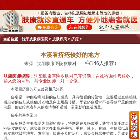
当前位置：
沈阳皮肤病医院
>
皮肤疾病
>
疥疮
>
本溪看疥疮较好的地方
(146人推荐）
来源：沈阳肤康医院皮肤科
肤康医师提醒：
沈阳肤康医院皮肤科已开通网上在线咨询挂号服务，
输入您的号码，与专业医师一对一交谈。
本溪看疥疮的好去处及相关知识
疥疮是一种由疥螨引起的皮肤感染，具有很强的传染性，主要通过直接接触
感染者的皮肤或接触其衣物及床上用品传播。尽管疥疮通常不会导致严重的健康
问题，但它给患者带来的瘙痒和不适感，常常影响生活质量。
疥疮的基本常识
疥疮感染主要表现为剧烈的瘙痒，特别是在夜晚加重，通常伴随小红点和脓
疱等皮肤病变。感染部位大多出现在手指、手腕、腋下、腹部、生殖器以及其他
有皮肤褶皱的地方。发病后，如果不及时治疗，感染会持续并扩散，导致更多不
适。