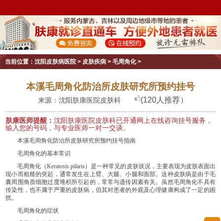
当前位置：
沈阳皮肤病医院
>
皮肤疾病
>
毛周角化
>
本溪毛周角化防治所皮肤研究所预约挂号
(120人推荐）
来源：沈阳肤康医院皮肤科
肤康医师提醒：
沈阳肤康医院皮肤科已开通网上在线咨询挂号服务，
输入您的号码，与专业医师一对一交谈。
本溪毛周角化防治所皮肤研究所预约挂号指南
毛周角化的基本常识
毛周角化（Keratosis pilaris）是一种常见的皮肤状况，主要表现为皮肤表面出
现小而粗糙的突起，通常发生在上臂、大腿、小腿和面部。这种皮肤病是由于毛
囊周围角质细胞过度堆积所引起的，常常与遗传因素有关。虽然毛周角化不具有
传染性，也不属于严重的皮肤病，但其对患者的外观及心理健康构成了一定的困
扰。
毛周角化的症状