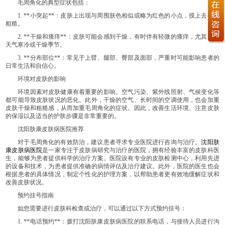
毛周角化的典型症状包括：
1. **小突起**：皮肤上出现与周围肤色相似或略为红色的小点，摸上去有些
粗糙。
2. **干燥和瘙痒**：皮肤可能会感到干燥，有时伴有轻微的瘙痒，尤其是在
天气寒冷或干燥季节。
3. **分布部位**：常见于上臂、腿部、臀部及面部，严重时可能影响患者的
日常生活和自信心。
环境对皮肤的影响
环境因素对皮肤健康有着重要的影响。空气污染、紫外线照射、气候变化等
都可能导致皮肤状况的恶化。此外，干燥的空气、长时间的空调使用，也会加重
皮肤干燥和粗糙感，从而加重毛周角化的症状。因此，改善生活环境、注意皮肤
的保湿以及适当的护肤步骤是非常重要的。
沈阳肤康皮肤病医院推荐
对于毛周角化的有效防治，建议患者寻求专业医院进行咨询与治疗。
沈阳肤
康皮肤病医院
是一家专注于皮肤病研究与治疗的医院，拥有经验丰富的皮肤科医
生，能够为患者提供科学的治疗方案。医院设有专业的皮肤检测中心，利用先进
的设备和技术，为患者提供准确的病情评估及治疗建议。此外，医院的医生也会
根据患者的具体情况，制定个性化的护理方案，以帮助患者更有效地缓解症状和
改善皮肤状况。
预约挂号指南
如您需要进行皮肤科检查或治疗，可以通过以下方式预约挂号：
1. **电话预约**：拨打沈阳肤康皮肤病医院的联系电话，与接待人员进行沟