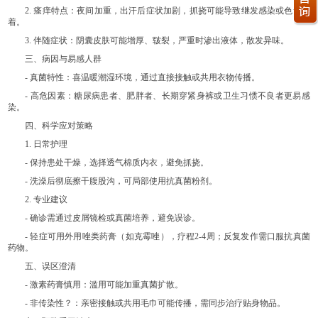
2. 瘙痒特点：夜间加重，出汗后症状加剧，抓挠可能导致继发感染或色素沉
着。
3. 伴随症状：阴囊皮肤可能增厚、皲裂，严重时渗出液体，散发异味。
三、病因与易感人群
- 真菌特性：喜温暖潮湿环境，通过直接接触或共用衣物传播。
- 高危因素：糖尿病患者、肥胖者、长期穿紧身裤或卫生习惯不良者更易感
染。
四、科学应对策略
1. 日常护理
- 保持患处干燥，选择透气棉质内衣，避免抓挠。
- 洗澡后彻底擦干腹股沟，可局部使用抗真菌粉剂。
2. 专业建议
- 确诊需通过皮屑镜检或真菌培养，避免误诊。
- 轻症可用外用唑类药膏（如克霉唑），疗程2-4周；反复发作需口服抗真菌
药物。
五、误区澄清
- 激素药膏慎用：滥用可能加重真菌扩散。
- 非传染性？：亲密接触或共用毛巾可能传播，需同步治疗贴身物品。