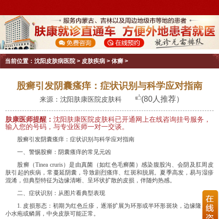
当前位置：
沈阳皮肤病医院
>
皮肤疾病
>
体癣
>
股癣引发阴囊瘙痒：症状识别与科学应对指南
(80人推荐）
来源：沈阳肤康医院皮肤科
肤康医师提醒：
沈阳肤康医院皮肤科已开通网上在线咨询挂号服务，
输入您的号码，与专业医师一对一交谈。
股癣引发阴囊瘙痒：症状识别与科学应对指南
一、警惕股癣：阴囊瘙痒的常见元凶
股癣（Tinea cruris）是由真菌（如红色毛癣菌）感染腹股沟、会阴及肛周皮
肤引起的疾病，常蔓延阴囊，导致剧烈瘙痒、红斑和脱屑。夏季高发，易与湿疹
混淆，但典型特征为边缘清晰、呈环状扩散的皮损，伴随灼热感。
二、症状识别：从图片看典型表现
1. 皮损形态：初期为红色丘疹，逐渐扩展为环形或半环形斑块，边缘隆起伴
小水疱或鳞屑，中央皮肤可能正常。