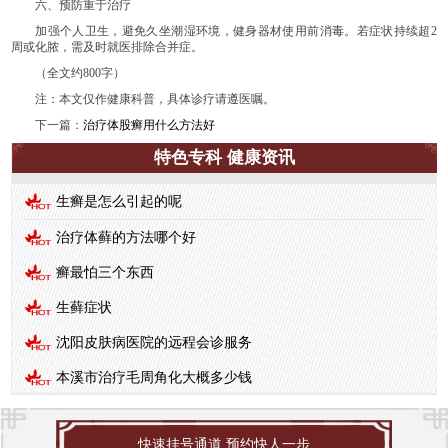
六、预防重于治疗
加强个人卫生，避免久坐潮湿环境，健身器材使用前消毒。若症状持续超2
周或化脓，需及时就医排除合并症。
（全文约800字）
注：本文仅作健康科普，具体诊疗请遵医嘱。
下一篇：
治疗体股癣用什么方法好
特色专科 健康资讯
生癣是怎么引起的呢
治疗体藓的方法哪个好
癣最怕三个东西
生藓症状
沈阳皮肤病医院的远程会诊服务
本溪市治疗毛周角化大概多少钱
快速挂号通道 预约快人一步