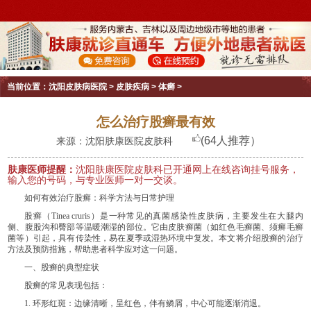
当前位置：
沈阳皮肤病医院
>
皮肤疾病
>
体癣
>
怎么治疗股癣最有效
(64人推荐）
来源：沈阳肤康医院皮肤科
肤康医师提醒：
沈阳肤康医院皮肤科已开通网上在线咨询挂号服务，
输入您的号码，与专业医师一对一交谈。
如何有效治疗股癣：科学方法与日常护理
股癣（Tinea cruris）是一种常见的真菌感染性皮肤病，主要发生在大腿内
侧、腹股沟和臀部等温暖潮湿的部位。它由皮肤癣菌（如红色毛癣菌、须癣毛癣
菌等）引起，具有传染性，易在夏季或湿热环境中复发。本文将介绍股癣的治疗
方法及预防措施，帮助患者科学应对这一问题。
一、股癣的典型症状
股癣的常见表现包括：
1. 环形红斑：边缘清晰，呈红色，伴有鳞屑，中心可能逐渐消退。