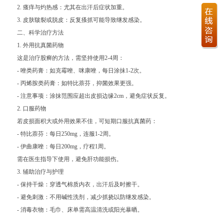
2. 瘙痒与灼热感：尤其在出汗后症状加重。
3. 皮肤皲裂或脱皮：反复搔抓可能导致继发感染。
二、科学治疗方法
1. 外用抗真菌药物
这是治疗股癣的方法，需坚持使用2-4周：
- 唑类药膏：如克霉唑、咪康唑，每日涂抹1-2次。
- 丙烯胺类药膏：如特比萘芬，抑菌效果更强。
- 注意事项：涂抹范围应超出皮损边缘2cm，避免症状反复。
2. 口服药物
若皮损面积大或外用效果不佳，可短期口服抗真菌药：
- 特比萘芬：每日250mg，连服1-2周。
- 伊曲康唑：每日200mg，疗程1周。
需在医生指导下使用，避免肝功能损伤。
3. 辅助治疗与护理
- 保持干燥：穿透气棉质内衣，出汗后及时擦干。
- 避免刺激：不用碱性洗剂，减少抓挠以防继发感染。
- 消毒衣物：毛巾、床单需高温清洗或阳光暴晒。