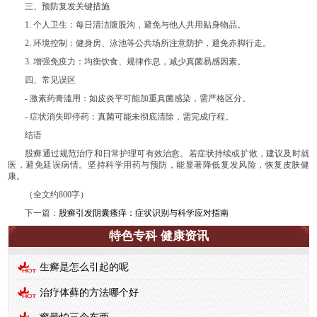
三、预防复发关键措施
1. 个人卫生：每日清洁腹股沟，避免与他人共用贴身物品。
2. 环境控制：健身房、泳池等公共场所注意防护，避免赤脚行走。
3. 增强免疫力：均衡饮食、规律作息，减少真菌易感因素。
四、常见误区
- 激素药膏滥用：如皮炎平可能加重真菌感染，需严格区分。
- 症状消失即停药：真菌可能未彻底清除，需完成疗程。
结语
股癣通过规范治疗和日常护理可有效治愈。若症状持续或扩散，建议及时就
医，避免延误病情。坚持科学用药与预防，能显著降低复发风险，恢复皮肤健
康。
（全文约800字）
下一篇：
股癣引发阴囊瘙痒：症状识别与科学应对指南
特色专科 健康资讯
生癣是怎么引起的呢
治疗体藓的方法哪个好
癣最怕三个东西