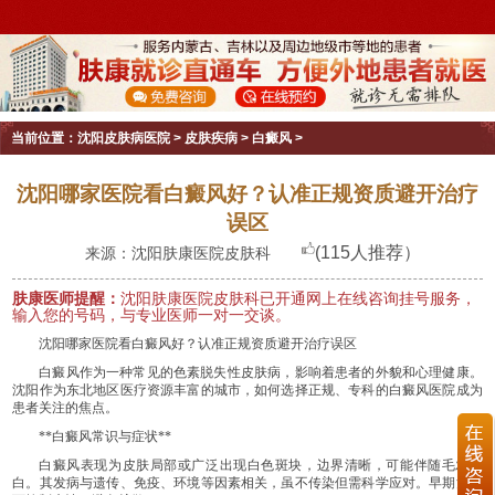
当前位置：
沈阳皮肤病医院
>
皮肤疾病
>
白癜风
>
沈阳哪家医院看白癜风好？认准正规资质避开治疗
误区
(115人推荐）
来源：沈阳肤康医院皮肤科
肤康医师提醒：
沈阳肤康医院皮肤科已开通网上在线咨询挂号服务，
输入您的号码，与专业医师一对一交谈。
沈阳哪家医院看白癜风好？认准正规资质避开治疗误区
白癜风作为一种常见的色素脱失性皮肤病，影响着患者的外貌和心理健康。
沈阳作为东北地区医疗资源丰富的城市，如何选择正规、专科的白癜风医院成为
患者关注的焦点。
**白癜风常识与症状**
白癜风表现为皮肤局部或广泛出现白色斑块，边界清晰，可能伴随毛发变
白。其发病与遗传、免疫、环境等因素相关，虽不传染但需科学应对。早期治疗