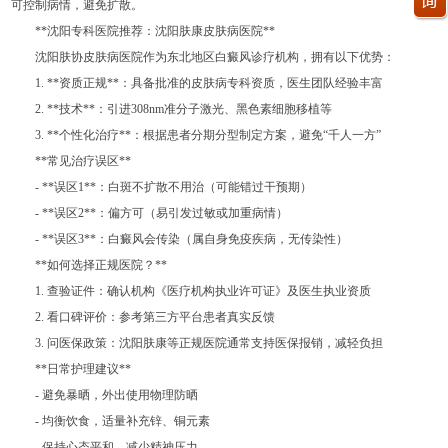
可控制病情，避免扩散。
**沈阳专科医院推荐：沈阳肤康皮肤病医院**
沈阳肤协皮肤病医院作为东北地区白癜风诊疗机构，拥有以下优势：
1. **资质正规**：具备批准的皮肤病专科资质，医生团队经验丰富
2. **技术**：引进308nm准分子激光、黑色素细胞移植等
3. **个性化治疗**：根据患者分期分型制定方案，避免“千人一方”
**常见治疗误区**
- **误区1**：白斑不扩散不用治（可能错过干预期）
- **误区2**：偏方可（易引发过敏或加重病情）
- **误区3**：白癜风会传染（属自身免疫疾病，无传染性）
**如何选择正规医院？**
1. 查验证件：确认机构《医疗机构执业许可证》及医生执业资质
2. 看口碑评价：参考第三方平台患者真实反馈
3. 问医保政策：沈阳肤康等正规医院通常支持医保报销，减轻负担
**日常护理建议**
- 避免暴晒，外出使用物理防晒
- 均衡饮食，适量补充锌、铜元素
- 保持心态平和，减少精神压力