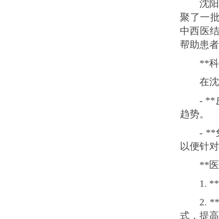
沈
聚了一批
中西医
帮助患者
**
在沈
- 
趋势。
- 
以便针对
**
1.
2.
式，提高