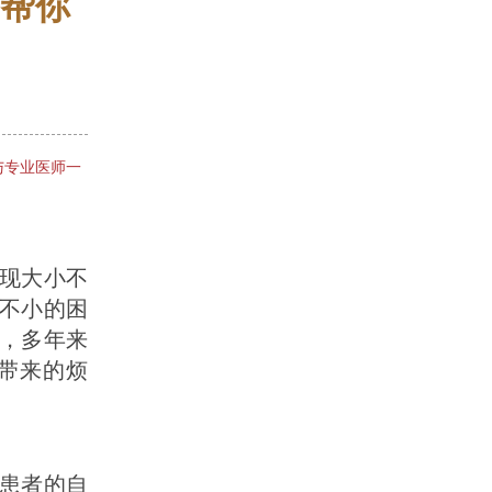
帮你
与专业医师一
现大小不
不小的困
，多年来
带来的烦
患者的自