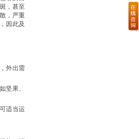
斑，甚至
散，严重
，因此及
害，外出需
，如坚果、
，可适当运