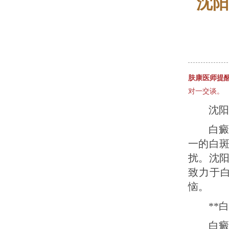
沈阳
肤康医师提
对一交谈。
沈阳
白
一的白
扰。沈
致力于
恼。
**
白