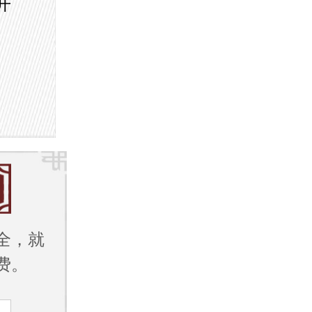
开
全，就
费。