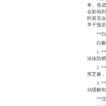
卑、焦
会影响
时甚至
早干预至
**
白癜
1.
涂抹防晒
2.
黑芝麻，
3.
动缓解焦
**